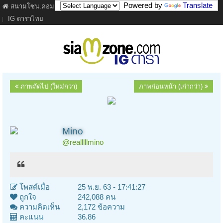
Powered by
Translate
สนามโซน.คอม
ภาพยนตร์
เนื้อเพลง
ละคร
เว็บบอร์ด
คลิป
IG ดาราไทย
ภาพถัดไป (ใหม่กว่า)
ภาพก่อนหน้า (เก่ากว่า)
Mino
@realllllmino
โพสต์เมื่อ
25 พ.ย. 63 - 17:41:27
ถูกใจ
242,088 คน
ความคิดเห็น
2,172 ข้อความ
คะแนน
36.86