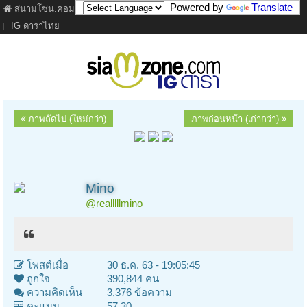
Powered by
Translate
สนามโซน.คอม
ภาพยนตร์
เนื้อเพลง
ละคร
เว็บบอร์ด
คลิป
IG ดาราไทย
ภาพถัดไป (ใหม่กว่า)
ภาพก่อนหน้า (เก่ากว่า)
Mino
@realllllmino
โพสต์เมื่อ
30 ธ.ค. 63 - 19:05:45
ถูกใจ
390,844 คน
ความคิดเห็น
3,376 ข้อความ
คะแนน
57.30