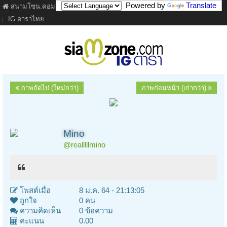
Powered by
Translate
สนามโซน.คอม
ภาพยนตร์
เนื้อเพลง
ละคร
เว็บบอร์ด
คลิป
IG ดาราไทย
ภาพถัดไป (ใหม่กว่า)
ภาพก่อนหน้า (เก่ากว่า)
Mino
@realllllmino
โพสต์เมื่อ
8 ม.ค. 64 - 21:13:05
ถูกใจ
0 คน
ความคิดเห็น
0 ข้อความ
คะแนน
0.00