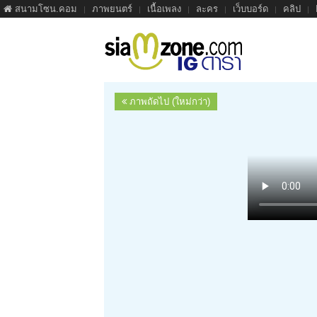
สนามโซน.คอม
ภาพยนตร์
เนื้อเพลง
ละคร
เว็บบอร์ด
คลิป
ภาพถัดไป (ใหม่กว่า)