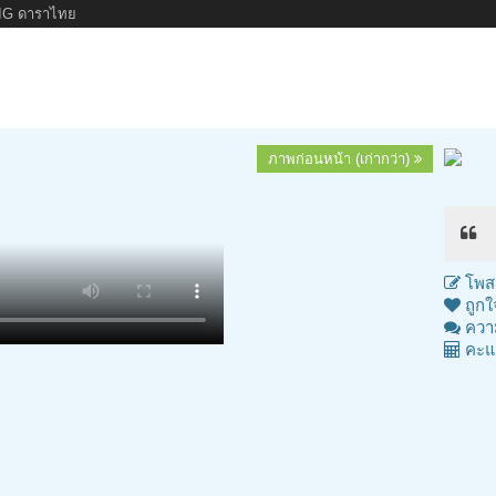
IG ดาราไทย
ภาพก่อนหน้า (เก่ากว่า)
โพสต
ถูกใ
ความ
คะแ