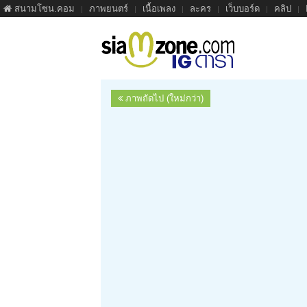
สนามโซน.คอม
ภาพยนตร์
เนื้อเพลง
ละคร
เว็บบอร์ด
คลิป
ภาพถัดไป (ใหม่กว่า)