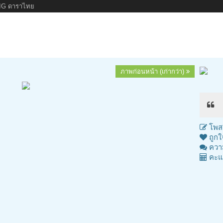
IG ดาราไทย
ภาพก่อนหน้า (เก่ากว่า)
โพสต
ถูกใ
ความ
คะแ