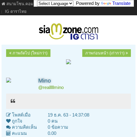
Powered by
Translate
สนามโซน.คอม
ภาพยนตร์
เนื้อเพลง
ละคร
เว็บบอร์ด
คลิป
IG ดาราไทย
ภาพถัดไป (ใหม่กว่า)
ภาพก่อนหน้า (เก่ากว่า)
Mino
@realllllmino
โพสต์เมื่อ
19 ธ.ค. 63 - 14:37:08
ถูกใจ
0 คน
ความคิดเห็น
0 ข้อความ
คะแนน
0.00