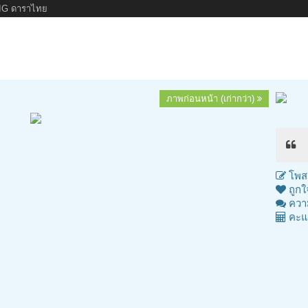
IG ดาราไทย
ภาพก่อนหน้า (เก่ากว่า)
โพสต
ถูกใ
ความ
คะแ