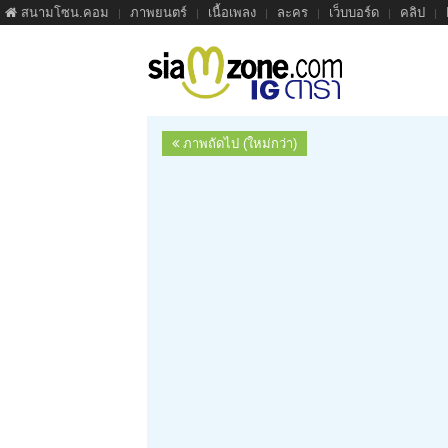
สนามโซน.คอม
ภาพยนตร์
เนื้อเพลง
ละคร
เว็บบอร์ด
คลิป
ภาพถัดไป (ใหม่กว่า)