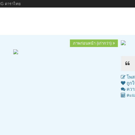
IG ดาราไทย
ภาพก่อนหน้า (เก่ากว่า)
โพสต
ถูกใ
ความ
คะแ