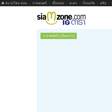
สนามโซน.คอม
ภาพยนตร์
เนื้อเพลง
ละคร
เว็บบอร์ด
คลิป
ภาพถัดไป (ใหม่กว่า)