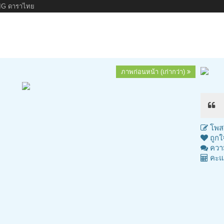
IG ดาราไทย
ภาพก่อนหน้า (เก่ากว่า)
โพสต
ถูกใ
ความ
คะแ