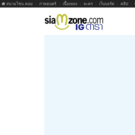
สนามโซน.คอม
ภาพยนตร์
เนื้อเพลง
ละคร
เว็บบอร์ด
คลิป